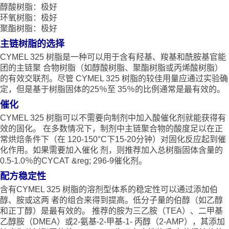
醇酸树脂：极好
环氧树脂：极好
聚酯树脂：极好
主链树脂的选择
CYMEL 325 树脂是一种可以用于含有羟基、羧基和酰胺基官能
团的主链聚 合物树脂（如醇酸树脂、聚酯树脂或丙烯酸树脂）
的有效交联剂。尽管 CYMEL 325 树脂的较佳用量应通过实验确
定，但是基于树脂固体的25％至 35％的比例通常是最有效的。
催化
CYMEL 325 树脂可以不需要向制剂中加入酸催化剂就能获得有
效的固化。 在多数情况下，制剂中主链聚合物的酸度足以在正
常烘焙条件下（在 120-150°C下15-20分钟）对固化反应起到催
化作用。如果需要加入催化 剂，则推荐加入总树脂固体含量的
0.5-1.0％的CYCAT &reg; 296-9催化剂。
配方稳定性
含有CYMEL 325 树脂的溶剂型体系的稳定性可以通过添加伯
醇、胺或这两 者的组合来得到提高。低分子量的伯醇（如乙醇
和正丁醇）是最有效的。 推荐的胺为三乙胺（TEA）、二甲基
乙醇胺（DMEA）或2-氨基-2-甲基-1- 丙醇（2-AMP），其添加