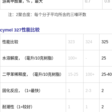
游离甲醛量，% ，最大
0.7
0.8
注：2聚合度：每个分子平均所含的三嗪环数
cymel 327性能比较
性能比较
323
324
325
水溶解度，（毫升/10克树脂）
100+
-
25
二甲苯稀释度，（毫升/10克树脂）
15-25
100+
25-40
固化反应，（1=最快）
1
2-3
2
耐潮性（1=较好）
1
1
2