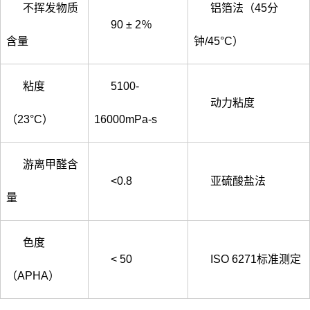
不挥发物质
铝箔法（45分
90 ± 2％
含量
钟/45°C）
粘度
5100-
动力粘度
（23°C）
16000mPa-s
游离甲醛含
<0.8
亚硫酸盐法
量
色度
< 50
ISO 6271标准测定
（APHA）