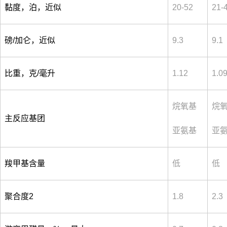
黏度，泊，近似
20-52
21-
磅/加仑，近似
9.3
9.1
比重，克/毫升
1.12
1.0
烷氧基
烷
主反应基团
亚氨基
亚
羧甲基含量
低
低
聚合度2
1.8
2.3