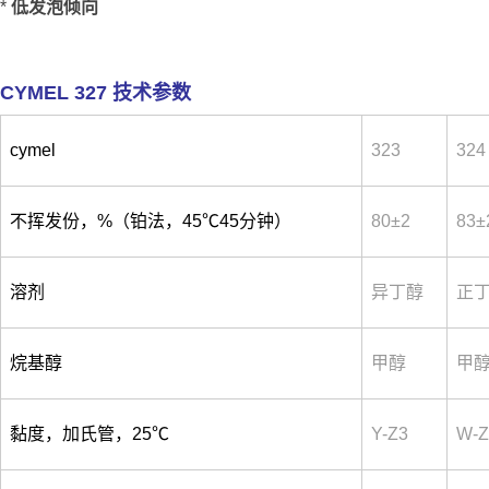
*
低发泡倾向
CYMEL 327 技术参数
cymel
323
324
不挥发份，%（铂法，45℃45分钟）
80±2
83±
溶剂
异丁醇
正
烷基醇
甲醇
甲醇
黏度，加氏管，25℃
Y-Z3
W-Z