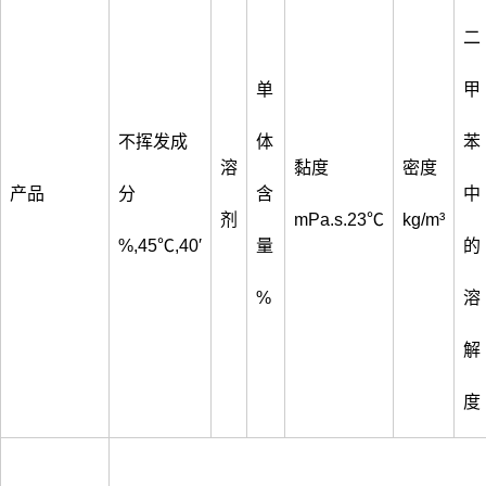
二
单
甲
不挥发成
体
苯
溶
黏度
密度
产品
分
含
中
剂
mPa.s.23℃
kg/m³
%,45℃,40′
量
的
%
溶
解
度