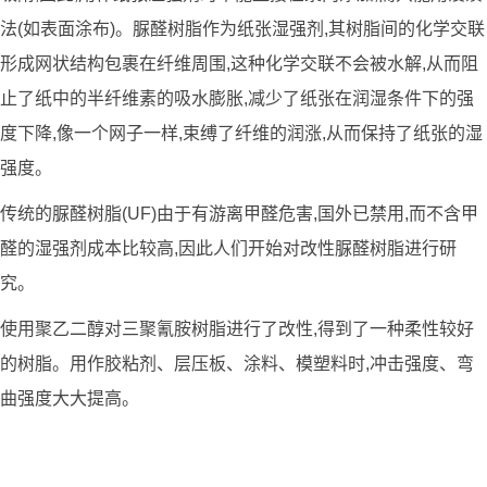
法(如表面涂布)。脲醛树脂作为纸张湿强剂,其树脂间的化学交联
形成网状结构包裹在纤维周围,这种化学交联不会被水解,从而阻
止了纸中的半纤维素的吸水膨胀,减少了纸张在润湿条件下的强
度下降,像一个网子一样,束缚了纤维的润涨,从而保持了纸张的湿
强度。
传统的脲醛树脂(UF)由于有游离甲醛危害,国外已禁用,而不含甲
醛的湿强剂成本比较高,因此人们开始对改性脲醛树脂进行研
究。
使用聚乙二醇对三聚氰胺树脂进行了改性,得到了一种柔性较好
的树脂。用作胶粘剂、层压板、涂料、模塑料时,冲击强度、弯
曲强度大大提高。