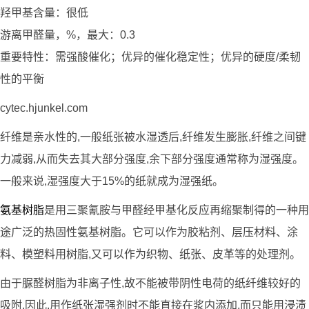
羟甲基含量：很低
游离甲醛量，%，最大：0.3
重要特性：需强酸催化；优异的催化稳定性；优异的硬度/柔韧
性的平衡
cytec.hjunkel.com
纤维是亲水性的,一般纸张被水湿透后,纤维发生膨胀,纤维之间键
力减弱,从而失去其大部分强度,余下部分强度通常称为湿强度。
一般来说,湿强度大于15%的纸就成为湿强纸。
氨基树脂
是用三聚氰胺与甲醛经甲基化反应再缩聚制得的一种用
途广泛的热固性氨基树脂。它可以作为胶粘剂、层压材料、涂
料、模塑料用树脂,又可以作为织物、纸张、皮革等的处理剂。
由于脲醛树脂为非离子性,故不能被带阴性电荷的纸纤维较好的
吸附,因此,用作纸张湿强剂时不能直接在浆内添加,而只能用浸渍