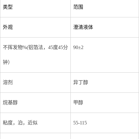
类型
范围
外观
澄清液体
不挥发物%(铝箔法，45度45分
90±2
钟）
溶剂
异丁醇
烷基醇
甲醇
粘度，泊，近似
55-115