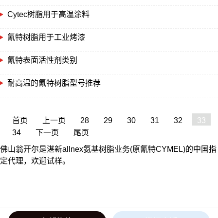
Cytec树脂用于高温涂料
氰特树脂用于工业烤漆
氰特表面活性剂类别
耐高温的氰特树脂型号推荐
首页
上一页
28
29
30
31
32
33
34
下一页
尾页
佛山翁开尔是湛新allnex氨基树脂业务(原氰特CYMEL)的中国指
定代理，欢迎试样。