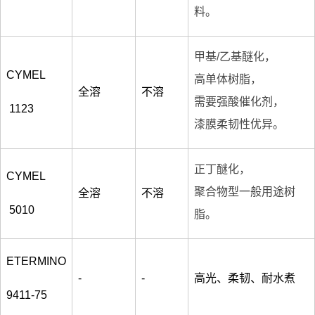
料。
甲基/乙基醚化，
CYMEL
高单体树脂，
全溶
不溶
需要强酸催化剂，
1123
漆膜柔韧性优异。
正丁醚化，
CYMEL
聚合物型一般用途树
全溶
不溶
5010
脂。
ETERMINO
-
-
高光、柔韧、耐水煮
9411-75