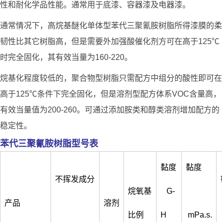
性和耐化学品性能。通常用于底漆、容器漆及电器漆。
通常情况下，高烷基醚化单体型苯代三聚氰胺树脂所得漆膜的柔
韧性比其它树脂高，但是需要外加强酸催化剂方可在高于125℃
时完全固化，其有效当量为160-220。
烷基化程度较低的，聚合物型树脂只需配方中组分的酸性即可在
高于125℃条件下完全固化，但是溶剂型配方体系VOC含量高，
有效当量值为200-260。可通过添加胺类和醇类溶剂增加配方的
稳定性。
苯代三聚氰胺树脂型号表
黏度
黏度
不挥发成分
烷氧基
G-
产品
溶剂
比例
H
mPa.s.