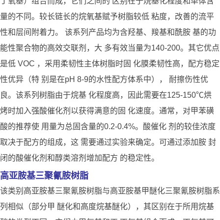
丁氧基）组合而成，它们之间的 区别在于烷基化程度和单体含
量的不同。较长链长的烷氧基赋予树脂较低 粘度，改善的流平
性和层间附着力。 该系列产品均为含羟基、羧基和酰胺 基的功
能性聚合物的高效交联剂，大 多有效当量为140-200。其它优点
是低 VOC ，采用柔韧性主体树脂时固 化膜柔韧性高，配方稳定
性优异（特 别是在pH 8-9的水性配方体系中）， 耐擦伤性优
良。该系列树脂由于烷基 化程度高，因此需要在125-150℃烘
烤时加入强酸催化剂以获得满意的固 化速度。通常，对甲苯磺
酸的推荐使 用量为总固含量的0.2-0.4%。酸催化 剂的较佳浓度
取决于配方的组成，这 需要通过实验来确定。可通过添加胺 封
闭的酸催化剂和醇类溶剂增加配方 的稳定性。
高亚胺基三聚氰胺树脂
该类别高亚胺基三聚氰胺树脂与高亚胺基甲醚化三聚氰胺树脂系
列相似（部分甲 醚化和高度烷基醚化），其区别在于所用烷基