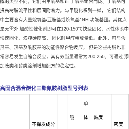
醇的类型不同，它们由甲氧基和正 丁氧基组合而成。丁氧基可
提高树脂流平性和层间附着力。与甲醚化系列一样， 它们结构
中主要含有大量烷氧基/亚胺基或烷氧基/ NH 功能基团。其优点
是无需外 加酸性催化剂即可在120-150℃快速固化，水性体系中
快速固化，漆膜硬度高， 固化时甲醛释放量低。此外，可与含
羟基、羧基及酰胺基的功能性聚合物反应， 但是这些树脂也非
常容易发生自缩合反应，其有效当量通常为200-250。可通过 添
加胺类和醇类溶剂增加配方的稳定性。
高固含混合醚化三聚氰胺树脂型号列表
单
醚
体
黏度
不挥发成分
密度