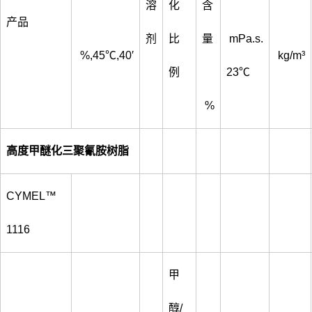
溶
化
含
产品
剂
比
量
mPa.s.
%,45℃,40′
kg/m³
例
23℃
%
高度甲醚化三聚氰胺树脂
CYMEL™
1116
甲
醇/