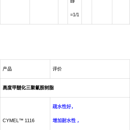
醇
=1/1
产品
评价
高度甲醚化三聚氰胺树脂
疏水性好，
CYMEL™ 1116
增加耐水性 ，