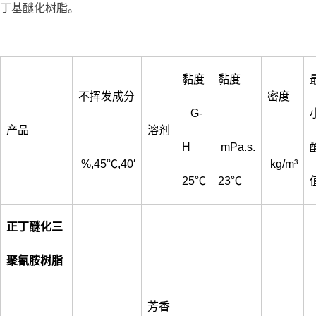
丁基醚化树脂。
黏度
黏度
不挥发成分
密度
G-
产品
溶剂
H
mPa.s.
%,45℃,40′
kg/m³
25℃
23℃
正丁醚化三
聚氰胺树脂
芳香