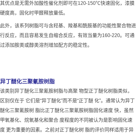
其优点是无需外加酸性催化剂即可在120-150℃快速固化，漆膜
硬度高，固化时甲醛释放量低。
此外，该系列树脂可与含羟基、羧基和酰胺基的功能性聚合物进
行反应，而且容易发生自缩合反应，有效当量为160-220。可通
过添加胺类或醇类溶剂增加配方的稳定性。
异丁醚化三聚氰胺树脂
该类别异丁醚化三聚氰胺树脂与高聚 物型正丁醚化树脂类似，
区别仅在于 它们是“异丁醚化”而不是“正丁醚 化”。通常认为异丁
醚化三聚氰胺树 脂比正丁醚化三聚氰胺树脂固化速度 快，虽然
甲氧基化、烷氧基化和聚合 度程度的不同被认为是影响固化速
度 更为重要的因素。之前对正丁醚化树 脂的评价同样适用于异