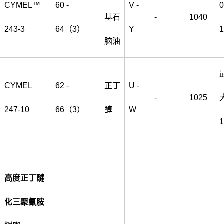
CYMEL™
60 -
V -
0
基石
-
1040
243-3
64（3）
Y
1
脑油
CYMEL
62 -
正丁
U -
-
1025
247-10
66（3）
醇
W
1
高度正丁醚
化三聚氰胺