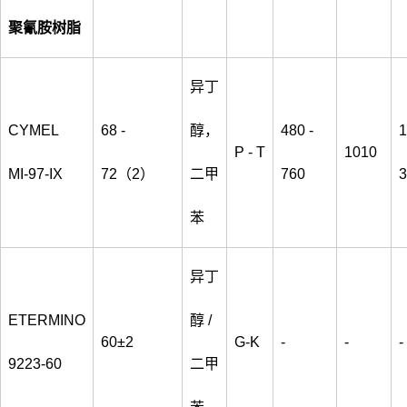
聚氰胺树脂
异丁
CYMEL
68 -
醇，
480 -
1
P - T
1010
MI-97-IX
72（2）
二甲
760
3
苯
异丁
ETERMINO
醇 /
60±2
G-K
-
-
-
9223-60
二甲