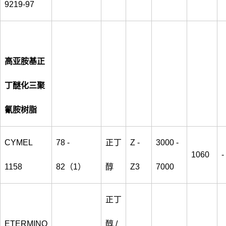
9219-97
高亚胺基正
丁醚化三聚
氰胺树脂
CYMEL
78 -
正丁
Z -
3000 -
1060
-
1158
82（1）
醇
Z3
7000
正丁
ETERMINO
醇 /